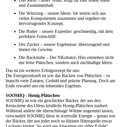
Das Mehl – unser Team: sorgt für eine solide Basis
und Zusammenhalt.
Die Würzung – unsere Ideen: Sie setzen sich aus
vielen Komponenten zusammen und ergeben ein
hervorragendes Konzept.
Die Butter – unsere Expertise: geschmeidig, mit dem
perfekten Feinschliff.
Der Zucker – unsere Ergebnisse: überzeugend und
immer ein Gewinn.
Die Backstube – Der NKubator: Hier entstehen nicht
nur feine Plätzchen, sondern auch nachhaltige Ideen.
Das ist ein weiteres Erfolgsrezept für uns:
Die Energiezukunft ist wie das Backen von Plätzchen – es
braucht viele Zutaten, Geduld und präzise Planung. Doch am
Ende erwartet uns ein lohnendes Ergebnis.
SOOMIQ - Honig-Plätzchen
SOOMIQ ist wie ein geschickter Bäcker, der aus den
Restwärme des Ofens köstliche Honig-Plätzchen zaubert.
Während andere die überschüssige Wärme ungenutzt lassen,
verwandelt SOOMIQ diese in wertvolle Energie – genau wie
der Bäcker, der aus jeder noch so kleinen Hitzequelle etwas
Leckeres kreiert. So wird aus Abwärme ein süßer Erfolg!