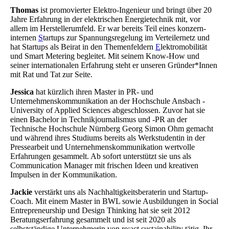
Thomas
ist promovierter Elektro-Ingenieur und bringt über 20
Jahre Erfahrung in der elektrischen Energietechnik mit, vor
allem im Herstellerumfeld. Er war bereits Teil eines konzern-
internen
S
tartups zur Spannungsregelung im Verteilernetz und
hat Startups als Beirat in den Themenfeldern
E
lektromobilität
und Smart Metering begleitet. Mit seinem Know-How und
seiner internationalen Erfahrung steht er unseren Gründer*Innen
mit Rat und Tat zur Seite.
Jessica
hat kürzlich ihren Master in PR- und
Unternehmenskommunikation an der Hochschule Ansbach -
University of Applied Sciences abgeschlossen. Zuvor hat sie
einen Bachelor in Technikjournalismus und -PR an der
Technische Hochschule Nürnberg Georg Simon Ohm gemacht
und während ihres Studiums bereits als Werkstudentin in der
Pressearbeit und Unternehmenskommunikation wertvolle
Erfahrungen gesammelt. Ab sofort unterstützt sie uns als
Communication Manager mit frischen Ideen und kreativen
Impulsen in der Kommunikation.
Jackie
verstärkt uns als Nachhaltigkeitsberaterin und Startup-
Coach. Mit einem Master in BWL sowie Ausbildungen in Social
Entrepreneurship und Design Thinking hat sie seit 2012
Beratungserfahrung gesammelt und ist seit 2020 als
selbstständige Unternehmerin von re:act sustainability tätig. Ihr